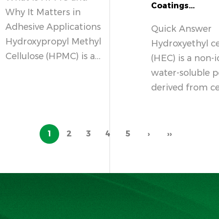
Coatings...
Why It Matters in
Adhesive Applications
Quick Answer
Hydroxypropyl Methyl
Hydroxyethyl ce
Cellulose (HPMC) is a...
(HEC) is a non-i
water-soluble 
derived from cell
1
2
3
4
5
›
››