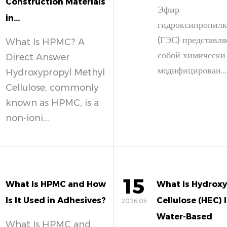
Construction Materials
Эфир
in...
гидроксипропилк
(ГЭС) представля
What Is HPMC? A
собой химически
Direct Answer
модифицирован...
Hydroxypropyl Methyl
Cellulose, commonly
known as HPMC, is a
non-ioni...
15
What Is HPMC and How
What Is Hydroxy
Is It Used in Adhesives?
Cellulose (HEC) 
2026.05
Water-Based
What Is HPMC and