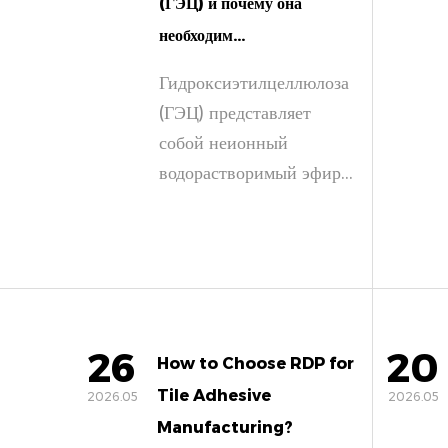
(ГЭЦ) и почему она
необходим...
Гидроксиэтилцеллюлоза
(ГЭЦ) представляет
собой неионный
водорастворимый эфир...
26
20
How to Choose RDP for
Tile Adhesive
2026.05
2026.05
Manufacturing?