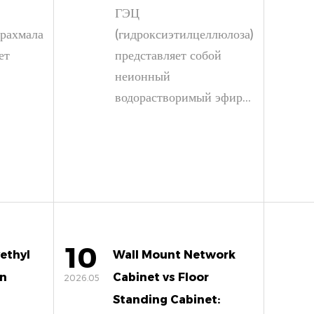
ГЭЦ
рахмала
(гидроксиэтилцеллюлоза)
ет
представляет собой
неионный
водорастворимый эфир...
10
ethyl
Wall Mount Network
In
Cabinet vs Floor
2026.05
Standing Cabinet: