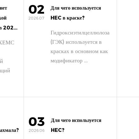
02
нет
Для чего используется
кой
HEC в краске?
2026.07
 202...
Гидроксиэтилцеллюлоза
(ГЭК) используется в
: ХЕМС
красках в основном как
модификатор ...
ый
ящий
03
Для чего используется
рахмала?
HEC?
2026.06