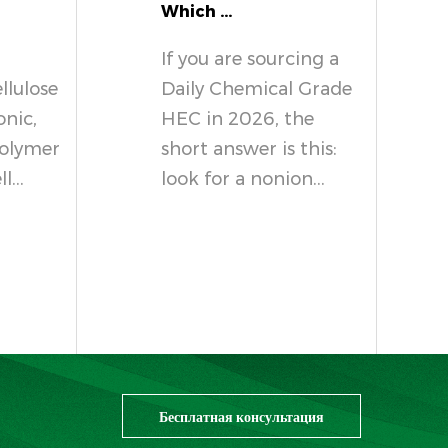
Which ...
If you are sourcing a
llulose
Daily Chemical Grade
onic,
HEC in 2026, the
polymer
short answer is this:
...
look for a nonion...
Бесплатная консультация