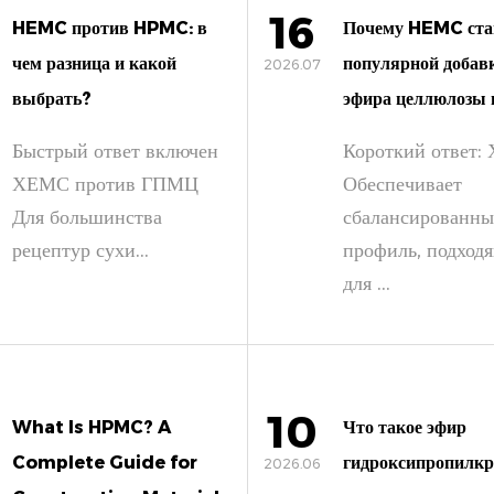
16
HEMC против HPMC: в
Почему HEMC ста
чем разница и какой
популярной добав
2026.07
выбрать?
эфира целлюлозы в
Быстрый ответ включен
Короткий ответ
ХЕМС против ГПМЦ
Обеспечивает
Для большинства
сбалансированн
рецептур сухи...
профиль, подход
для ...
10
What Is HPMC? A
Что такое эфир
Complete Guide for
гидроксипропилк
2026.06