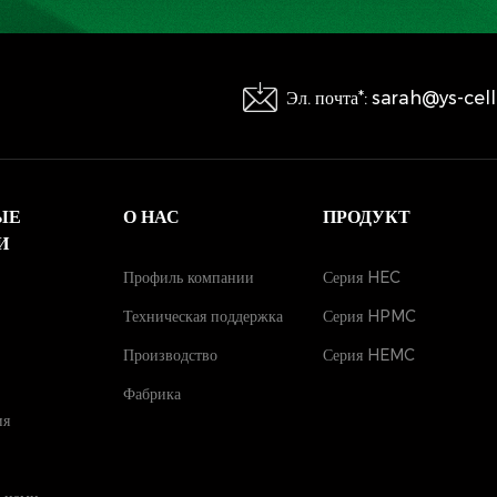
Эл. почта*: sarah@ys-ce
ЫЕ
О НАС
ПРОДУКТ
И
Профиль компании
Серия HEC
Техническая поддержка
Серия HPMC
Производство
Серия HEMC
Фабрика
ия