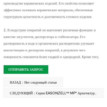
производстве керамических изделий. Его свойства позволяют
эффективно склеивать керамические материалы, обеспечивая
структурную целостность и долговечность готового изделия.
2. В индустрии покрытий он выполняет различные функции: в
качестве загустителя, диспергатора и стабилизатора. Его
растворимость в воде и органических растворителях улучшает
консистенцию и дисперсию покрытий, в результате чего
поверхность становится более гладкой и однородной. Кроме того,
это эффективное средство для снятия краски.
ОТПРАВИТЬ ЗАПРОС
3. В полиграфической промышленности он также действует как
НАЗАД：Нет следующей статьи
загуститель, диспергатор и стабилизатор. Его растворимость в воде
и органических растворителях обеспечивает гладкость чернил и
СЛЕДУЮЩИЙ：Серия EASONZELL™ MP* Архитектурный класс
стабильные результаты печати. Стабилизирующие свойства
соединения также помогают улучшить стабильность чернил и