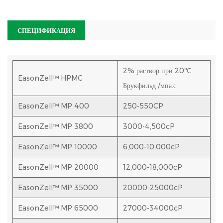
улучшить общее качество печатных материалов.
СПЕЦИФИКАЦИЯ
Продукция EasonZell™ тщательно упаковывается в
многослойные пакеты из композитной бумаги с внутренней
влагонепроницаемой пластиковой прокладкой, обеспечивающей
2% раствор при 20℃.
целостность продукта. Каждая единица упакована весом нетто 25
EasonZell™
HPMC
Брукфильд /мпа.с
кг.
EasonZell™
MP 400
250-550CP
Учитывая присущую целлюлозе гигроскопичность, мы
EasonZell™
MP 3800
3000-4,500cP
настоятельно рекомендуем применять подход к управлению
складом по принципу «первым пришел — первым ушел», чтобы
EasonZell™
MP 10000
6,000-10,000cP
поддерживать свежесть и качество продукции. Во время
EasonZell™
MP 20000
12,000-18,000cP
транспортировки важно защититься от влаги, приняв меры
EasonZell™
MP 35000
20000-25000cP
предосторожности против дождя и обеспечив чистоту
транспортных средств. По прибытии продукцию следует хранить в
EasonZell™
MP 65000
27000-34000cP
хорошо проветриваемых, прохладных и сухих складских