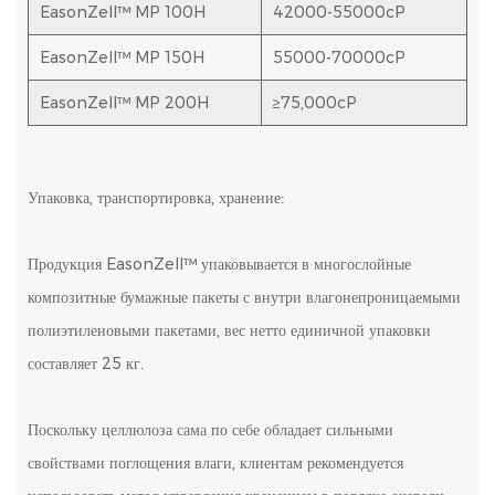
EasonZell™
MP 100H
42000-55000cP
помещениях, вдали от прямых солнечных лучей. Кроме того,
крайне важно изолировать их от источников тепла и возгорания.
EasonZell™
MP 150H
55000-70000cP
Перед использованием мы рекомендуем тщательно изучить
EasonZell™
MP 200H
≥75,000cP
паспорт безопасности материала (MSDS), прилагаемый к
продукту. Наши преданные своему делу сотрудники отдела продаж
готовы предложить любую необходимую информацию или
Упаковка, транспортировка, хранение:
помощь.
Продукция EasonZell™ упаковывается в многослойные
композитные бумажные пакеты с внутри влагонепроницаемыми
полиэтиленовыми пакетами, вес нетто единичной упаковки
составляет 25 кг.
Поскольку целлюлоза сама по себе обладает сильными
свойствами поглощения влаги, клиентам рекомендуется